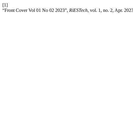
[1]
“Front Cover Vol 01 No 02 2023”,
RiESTech
, vol. 1, no. 2, Apr. 202