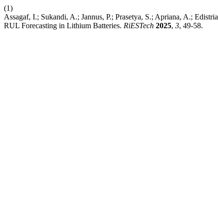
(1)
Assagaf, I.; Sukandi, A.; Jannus, P.; Prasetya, S.; Apriana, A.; Edi
RUL Forecasting in Lithium Batteries.
RiESTech
2025
,
3
, 49-58.